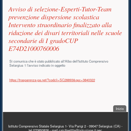
Avviso di selezione-Esperti-Tutor-Team
prevenzione dispersione scolastica
Intervento straordinario finalizzato alla
riduzione dei divari territoriali nelle scuole
secondarie di I gradoCUP
E74D21000760006
Si comunica che è stato pubblicato all'Albo dell'Istituto Comprensivo
Selargius 1 l'avviso indicato in oggetto
https://trasparenza-pa.net/?codcli=SC28893&opc=3840322
. Sal
Inizio
PIÈ DI PAGINA
Istituto Comprensivo Statale Selargius 1- Via Parigi 2 - 09047 Selargius (CA) -
tel 070850826 - mail
caic8ae00a@istruzione.it
pec