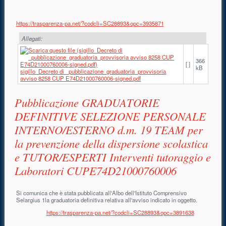
https://trasparenza-pa.net/?codcli=SC28893&opc=3935871
Allegati:
366
[ ]
kB
sigillo_Decreto di _pubblicazione_graduatoria_provvisoria
avviso 8258 CUP E74D21000760006-signed.pdf
Pubblicazione GRADUATORIE
DEFINITIVE SELEZIONE PERSONALE
INTERNO/ESTERNO d.m. 19 TEAM per
la prevenzione della dispersione scolastica
e TUTOR/ESPERTI Interventi tutoraggio e
Laboratori CUPE74D21000760006
Si comunica che è stata pubblicata all'Albo dell'Istituto Comprensivo
Selargius 1
la graduatoria definitiva relativa all'avviso indicato in oggetto.
https://trasparenza-pa.net/?codcli=SC28893&opc=3891638