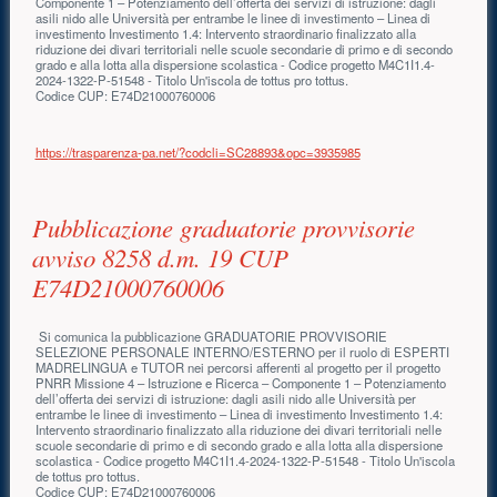
Componente 1 – Potenziamento dell’offerta dei servizi di istruzione: dagli
asili nido alle Università per entrambe le linee di investimento – Linea di
investimento Investimento 1.4: Intervento straordinario finalizzato alla
riduzione dei divari territoriali nelle scuole secondarie di primo e di secondo
grado e alla lotta alla dispersione scolastica - Codice progetto M4C1I1.4-
2024-1322-P-51548 - Titolo Un'iscola de tottus pro tottus.
Codice CUP: E74D21000760006
https://trasparenza-pa.net/?codcli=SC28893&opc=3935985
Pubblicazione graduatorie provvisorie
avviso 8258 d.m. 19 CUP
E74D21000760006
Si comunica la pubblicazione GRADUATORIE PROVVISORIE
SELEZIONE PERSONALE INTERNO/ESTERNO per il ruolo di ESPERTI
MADRELINGUA e TUTOR nei percorsi afferenti al progetto per il progetto
PNRR Missione 4 – Istruzione e Ricerca – Componente 1 – Potenziamento
dell’offerta dei servizi di istruzione: dagli asili nido alle Università per
entrambe le linee di investimento – Linea di investimento Investimento 1.4:
Intervento straordinario finalizzato alla riduzione dei divari territoriali nelle
scuole secondarie di primo e di secondo grado e alla lotta alla dispersione
scolastica - Codice progetto M4C1I1.4-2024-1322-P-51548 - Titolo Un'iscola
de tottus pro tottus.
Codice CUP: E74D21000760006